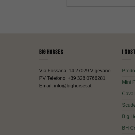
Big Horses
I nos
Via Fossana, 14 27029 Vigevano
Prodot
PV Telefono: +39 328 0766281
Mini 
Email: info@bighorses.it
Caval
Scude
Big H
BH Co