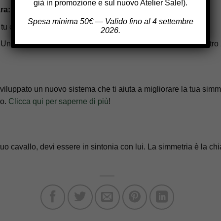
già in promozione e sul nuovo Atelier Sale!).
ra:
Se sei in equilibrio, il cavallo capisce subito cosa vuoi.
Spesa minima 50€ — Valido fino al 4 settembre
tu che il cavallo vi sentirete più a vostro agio.
2026.
Una buona simmetria protegge sia te che il tuo amico a quattr
?
iluppato un nuovo sistema che ti aiuta a migliorare la tua simm
lo.
Clicca qui per saperne di più
!
uo cavallo, devi essere in sintonia con lui. La simmetria è la ch