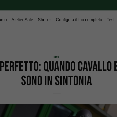
iamo
Atelier Sale
Shop
Configura il tuo completo
Test
BLOG
 perfetto: quando cavallo 
sono in sintonia